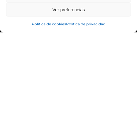
Ver preferencias
Política de cookies
Política de privacidad
CREAMOS
EXPERIENCIAS
MÁGICAS PARA EL
MUNDO REAL