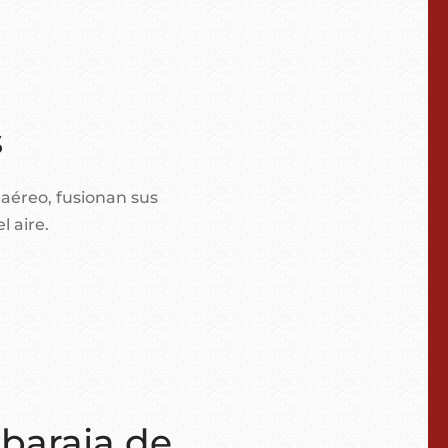
s
aéreo, fusionan sus
l aire.
 baraja de