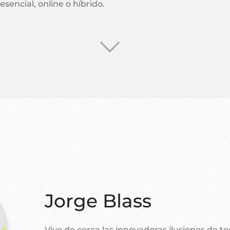
sencial, online o híbrido.
Jorge Blass
Vive de cerca las innovadoras ilusiones de t