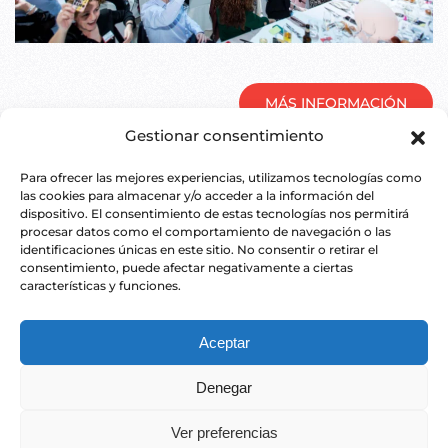
MÁS INFORMACIÓN
Gestionar consentimiento
Para ofrecer las mejores experiencias, utilizamos tecnologías como
las cookies para almacenar y/o acceder a la información del
dispositivo. El consentimiento de estas tecnologías nos permitirá
procesar datos como el comportamiento de navegación o las
identificaciones únicas en este sitio. No consentir o retirar el
consentimiento, puede afectar negativamente a ciertas
POLÍTICA DE PRIVACIDAD
POLÍTICA DE COOKIES
características y funciones.
CONTACTO
Aceptar
Denegar
Copyright ©
2026
7rojo Producciones
by
JORGE BLASS
Ver preferencias
This site is made with love and chocolate